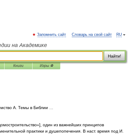
Запомнить сайт
Словарь на свой сайт
RU
едии на Академике
Найти!
Книги
Игры ⚽
мство A. Темы в Библии …
 «домостроительство»], один из важнейших принципов
менительной практики и душепопечения. В наст. время под И.