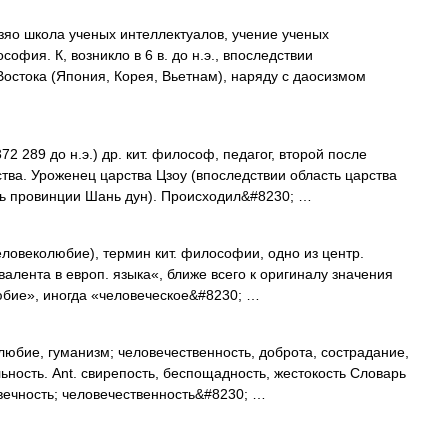
цзяо школа ученых интеллектуалов, учение ученых
софия. К, возникло в 6 в. до н.э., впоследствии
Востока (Япония, Корея, Вьетнам), наряду с даосизмом
2 289 до н.э.) др. кит. философ, педагог, второй после
ва. Уроженец царства Цзоу (впоследствии область царства
янь провинции Шань дун). Происходил&#8230; …
овеколюбие), термин кит. философии, одно из центр.
алента в европ. языка«, ближе всего к оригиналу значения
юбие», иногда «человеческое&#8230; …
юбие, гуманизм; человечественность, доброта, сострадание,
ьность. Ant. свирепость, беспощадность, жестокость Словарь
овечность; человечественность&#8230; …