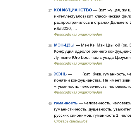
КОНФУЦИАНСТВО
— (кит. жу цзя, жу 
37
интеллектуалов) кит. классическая фило
распространилось в странах Дальнего 
и&#8230; …
Философская энциклопедия
МЭН-ЦЗЫ
— Мэн Кэ, Мэн Цзы юй (ок. 37
38
Конфуция идеолог раннего конфуцианст
Лу, ныне Юго Вост. часть уезда Цзоус
Философская энциклопедия
ЖЭНЬ
— (кит., букв. гуманность, чел
39
понятий конфуцианства. Не имеет эквив
«гуманность, человечность, человекол
Философская энциклопедия
гуманность
— человечность, человекол
40
гуманистичность, душевность, уважител
русских синонимов. гуманность 1. чел
Словарь синонимов