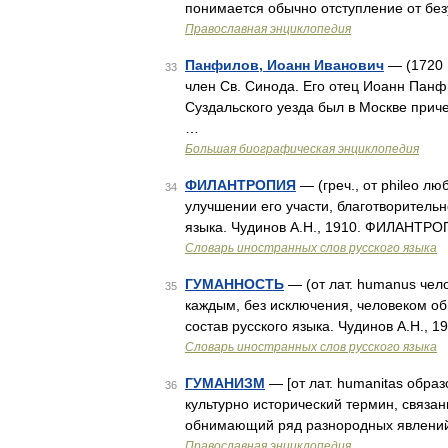
понимается обычно отступление от бе
Православная энциклопедия
Панфилов, Иоанн Иванович
— (1720 1
33
член Св. Синода. Его отец Иоанн Пан
Суздальского уезда был в Москве прич
…
Большая биографическая энциклопедия
ФИЛАНТРОПИЯ
— (греч., от phileo лю
34
улучшении его участи, благотворительн
языка. Чудинов А.Н., 1910. ФИЛАНТРО
Словарь иностранных слов русского языка
ГУМАННОСТЬ
— (от лат. humanus чело
35
каждым, без исключения, человеком о
состав русского языка. Чудинов А.Н.,
Словарь иностранных слов русского языка
ГУМАНИЗМ
— [от лат. humanitas обра
36
культурно исторический термин, связан
обнимающий ряд разнородных явлений 
Православная энциклопедия