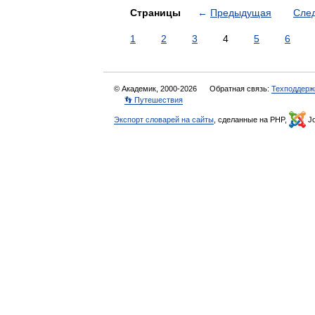
Страницы
←
Предыдущая
Сле
1
2
3
4
5
6
© Академик, 2000-2026
Обратная связь:
Техподдерж
👣 Путешествия
Экспорт словарей на сайты
, сделанные на PHP,
Jo