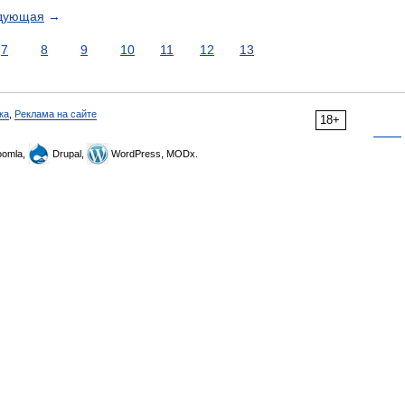
дующая
→
7
8
9
10
11
12
13
ка
,
Реклама на сайте
18+
omla,
Drupal,
WordPress, MODx.