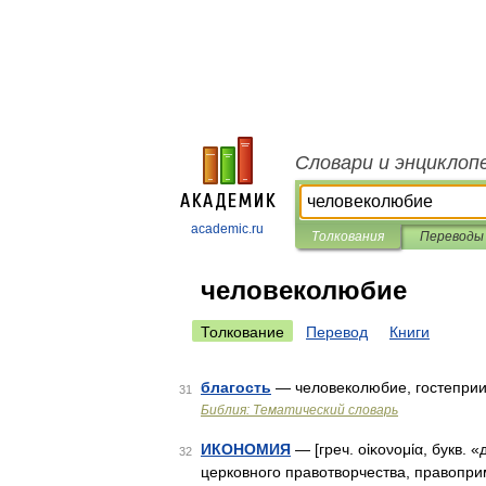
Словари и энциклоп
academic.ru
Толкования
Переводы
человеколюбие
Толкование
Перевод
Книги
благость
— человеколюбие, гостеприи
31
Библия: Тематический словарь
ИКОНОМИЯ
— [греч. οἰκονομία, букв.
32
церковного правотворчества, правопри