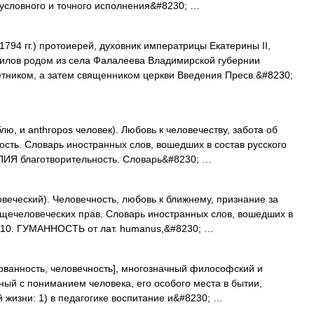
зусловного и точного исполнения&#8230; …
794 гг.) протоиерей, духовник императрицы Екатерины II,
филов родом из села Фалалеева Владимирской губернии
етником, а затем священником церкви Введения Пресв.&#8230;
блю, и anthropos человек). Любовь к человечеству, забота об
ость. Словарь иностранных слов, вошедших в состав русского
ПИЯ благотворительность. Словарь&#8230; …
веческий). Человечность, любовь к ближнему, признание за
бщечеловеческих прав. Словарь иностранных слов, вошедших в
 1910. ГУМАННОСТЬ от лат. humanus,&#8230; …
зованность, человечность], многозначный философский и
ный с пониманием человека, его особого места в бытии,
жизни: 1) в педагогике воспитание и&#8230; …